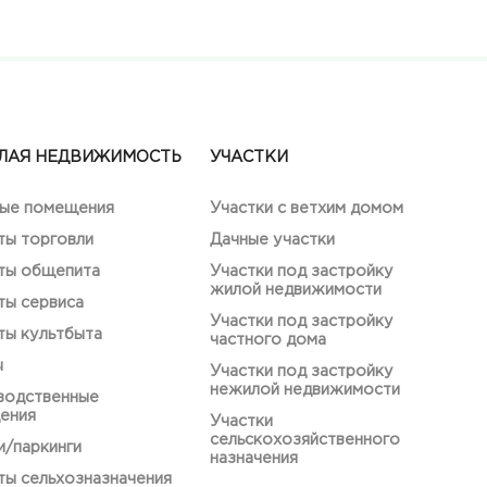
ЛАЯ НЕДВИЖИМОСТЬ
УЧАСТКИ
ые помещения
Участки с ветхим домом
ты торговли
Дачные участки
ты общепита
Участки под застройку
жилой недвижимости
ты сервиса
Участки под застройку
ты культбыта
частного дома
ы
Участки под застройку
нежилой недвижимости
водственные
ения
Участки
сельскохозяйственного
/паркинги
назначения
ы сельхозназначения