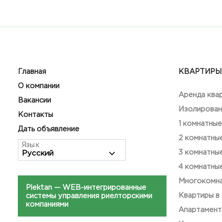
Главная
КВАРТИРЫ
О компании
Аренда ква
Вакансии
Изолирован
Контакты
1 комнатные
Дать объявление
2 комнатны
Язык
3 комнатны
4 комнатны
Многокомна
Plektan
— WEB-интегрированные
Квартиры в
системы управления риелторскими
компаниями
Апартамен