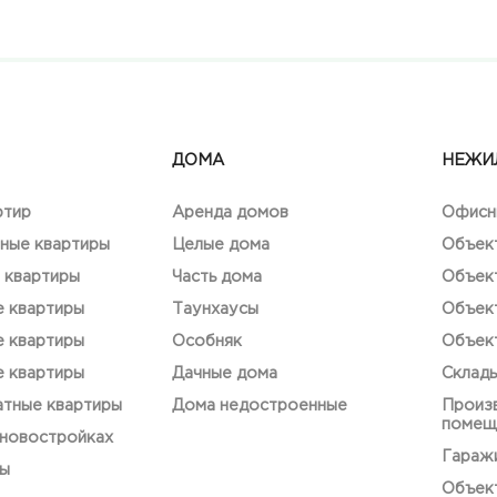
ДОМА
НЕЖИ
ртир
Аренда домов
Офисн
ные квартиры
Целые дома
Объек
 квартиры
Часть дома
Объек
е квартиры
Таунхаусы
Объек
е квартиры
Особняк
Объек
е квартиры
Дачные дома
Склад
тные квартиры
Дома недостроенные
Произ
помещ
 новостройках
Гаражи
ты
Объект