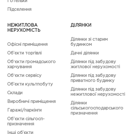
Готельки
Підселення
НЕЖИТЛОВА
ДІЛЯНКИ
НЕРУХОМІСТЬ
Ділянки зі старим
Офісні приміщення
будинком
Об’єкти торгівлі
Дачні ділянки
Обʼєкти громадського
Ділянки під забудову
харчування
житлової нерухомості
Обʼєкти сервісу
Ділянки під забудову
приватного будинку
Об’єкти культпобуту
Ділянки під забудову
Склади
нежитлової нерухомості
Виробничі приміщення
Ділянки
сільськогосподарського
Гаражі/паркінги
призначення
Об'єкти сільгосп-
призначення
Інші об’єкти