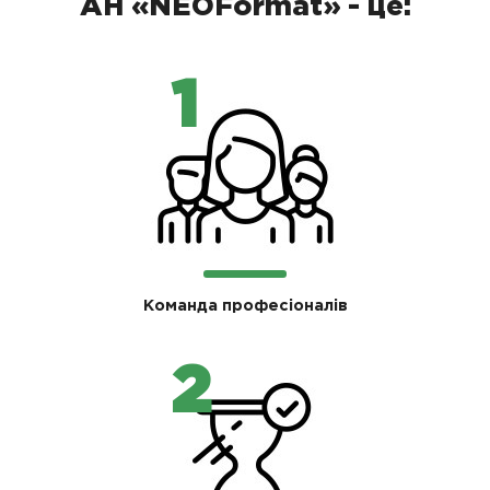
АН «NEOFormat» - це:
Команда професіоналів