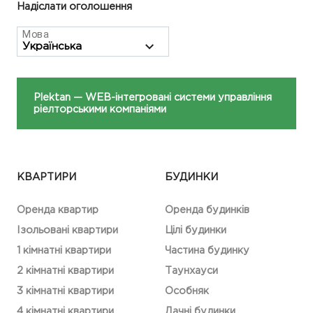
Надіслати оголошення
Мова
Plektan
— WEB-інтегровані системи управління
ріелторськими компаніями
КВАРТИРИ
БУДИНКИ
Оренда квартир
Оренда будинків
Ізольовані квартири
Цілі будинки
1 кімнатні квартири
Частина будинку
2 кімнатні квартири
Таунхауси
3 кімнатні квартири
Особняк
4 кімнатні квартири
Дачні будинки