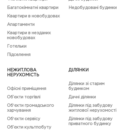
Багатокімнатні квартири
Недобудовані будинки
Квартири в новобудовах
Апартаменти
Квартири в незданих
новобудовах
Готельки
Підселення
НЕЖИТЛОВА
ДІЛЯНКИ
НЕРУХОМІСТЬ
Ділянки зі старим
Офісні приміщення
будинком
Об’єкти торгівлі
Дачні ділянки
Обʼєкти громадського
Ділянки під забудову
харчування
житлової нерухомості
Обʼєкти сервісу
Ділянки під забудову
приватного будинку
Об’єкти культпобуту