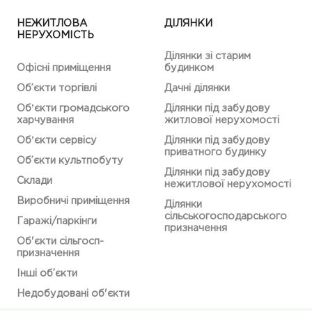
НЕЖИТЛОВА
ДІЛЯНКИ
НЕРУХОМІСТЬ
Ділянки зі старим
Офісні приміщення
будинком
Об’єкти торгівлі
Дачні ділянки
Обʼєкти громадського
Ділянки під забудову
харчування
житлової нерухомості
Обʼєкти сервісу
Ділянки під забудову
приватного будинку
Об’єкти культпобуту
Ділянки під забудову
Склади
нежитлової нерухомості
Виробничі приміщення
Ділянки
сільськогосподарського
Гаражі/паркінги
призначення
Об'єкти сільгосп-
призначення
Інші об’єкти
Недобудовані об'єкти