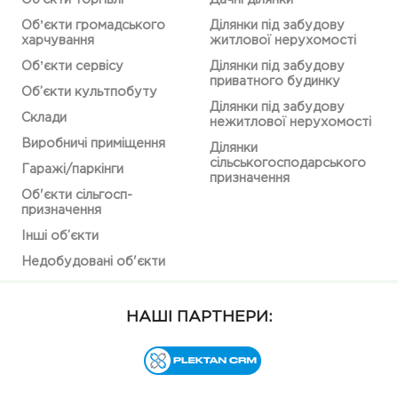
Обʼєкти громадського
Ділянки під забудову
харчування
житлової нерухомості
Обʼєкти сервісу
Ділянки під забудову
приватного будинку
Об’єкти культпобуту
Ділянки під забудову
Склади
нежитлової нерухомості
Виробничі приміщення
Ділянки
сільськогосподарського
Гаражі/паркінги
призначення
Об'єкти сільгосп-
призначення
Інші об’єкти
Недобудовані об'єкти
НАШІ ПАРТНЕРИ: