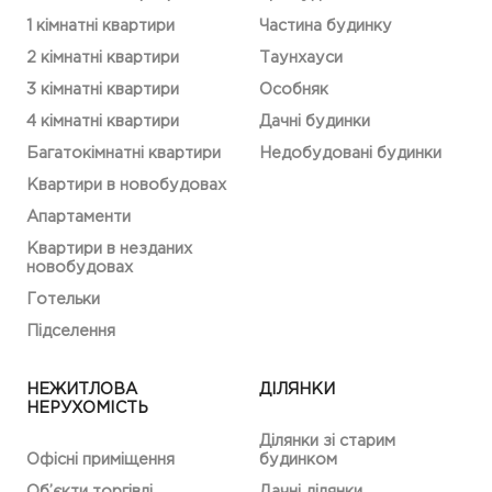
1 кімнатні квартири
Частина будинку
2 кімнатні квартири
Таунхауси
3 кімнатні квартири
Особняк
4 кімнатні квартири
Дачні будинки
Багатокімнатні квартири
Недобудовані будинки
Квартири в новобудовах
Апартаменти
Квартири в незданих
новобудовах
Готельки
Підселення
НЕЖИТЛОВА
ДІЛЯНКИ
НЕРУХОМІСТЬ
Ділянки зі старим
Офісні приміщення
будинком
Об’єкти торгівлі
Дачні ділянки