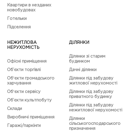
Квартири в незданих
новобудовах
Готельки
Підселення
НЕЖИТЛОВА
ДІЛЯНКИ
НЕРУХОМІСТЬ
Ділянки зі старим
Офісні приміщення
будинком
Об’єкти торгівлі
Дачні ділянки
Обʼєкти громадського
Ділянки під забудову
харчування
житлової нерухомості
Обʼєкти сервісу
Ділянки під забудову
приватного будинку
Об’єкти культпобуту
Ділянки під забудову
Склади
нежитлової нерухомості
Виробничі приміщення
Ділянки
сільськогосподарського
Гаражі/паркінги
призначення