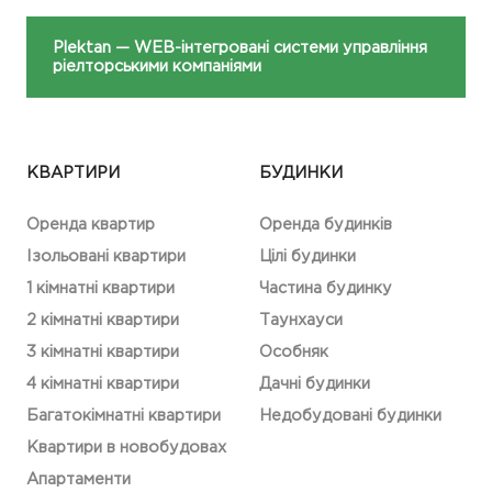
Plektan
— WEB-інтегровані системи управління
ріелторськими компаніями
КВАРТИРИ
БУДИНКИ
Оренда квартир
Оренда будинків
Ізольовані квартири
Цілі будинки
1 кімнатні квартири
Частина будинку
2 кімнатні квартири
Таунхауси
3 кімнатні квартири
Особняк
4 кімнатні квартири
Дачні будинки
Багатокімнатні квартири
Недобудовані будинки
Квартири в новобудовах
Апартаменти