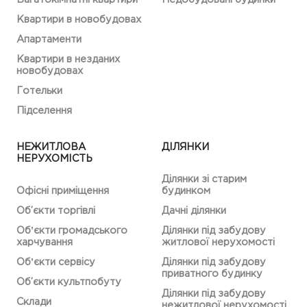
Квартири в новобудовах
Апартаменти
Квартири в незданих
новобудовах
Готельки
Підселення
НЕЖИТЛОВА
ДІЛЯНКИ
НЕРУХОМІСТЬ
Ділянки зі старим
Офісні приміщення
будинком
Об’єкти торгівлі
Дачні ділянки
Обʼєкти громадського
Ділянки під забудову
харчування
житлової нерухомості
Обʼєкти сервісу
Ділянки під забудову
приватного будинку
Об’єкти культпобуту
Ділянки під забудову
Склади
нежитлової нерухомості