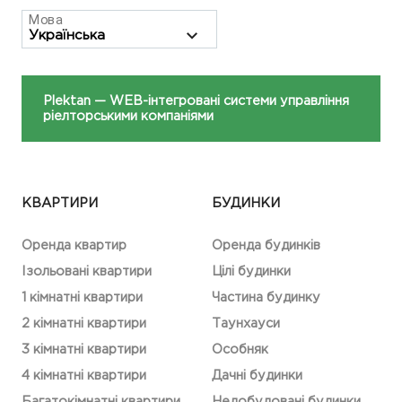
Мова
Plektan
— WEB-інтегровані системи управління
ріелторськими компаніями
КВАРТИРИ
БУДИНКИ
Оренда квартир
Оренда будинків
Ізольовані квартири
Цілі будинки
1 кімнатні квартири
Частина будинку
2 кімнатні квартири
Таунхауси
3 кімнатні квартири
Особняк
4 кімнатні квартири
Дачні будинки
Багатокімнатні квартири
Недобудовані будинки